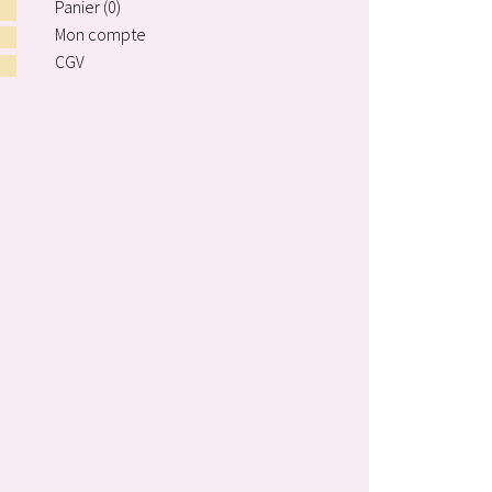
Panier (
0
)
Mon compte
CGV