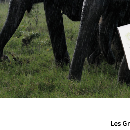
nat
Les G