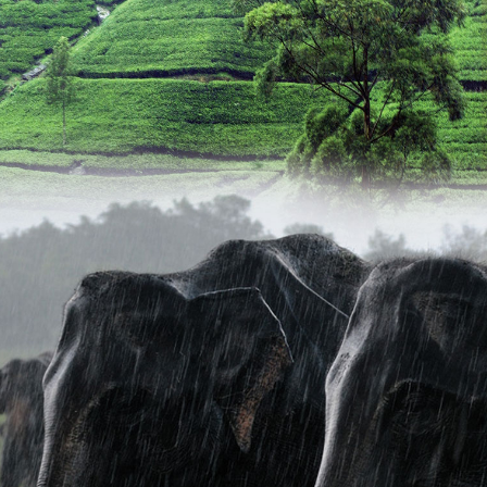
eil
phane