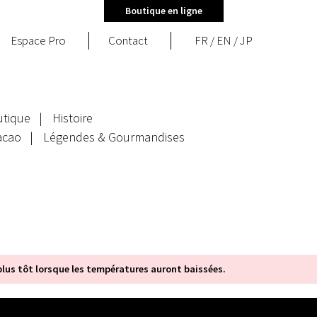
Boutique en ligne
Espace Pro
Contact
FR
/
EN
/
JP
utique
Histoire
acao
Légendes & Gourmandises
us tôt lorsque les températures auront baissées.