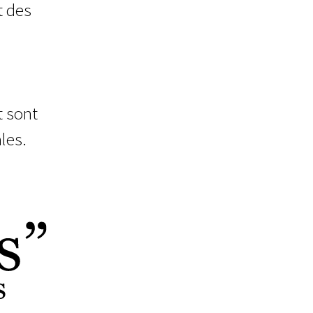
t des
t sont
les.