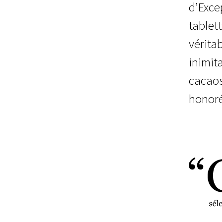
nds
d’Exce
tablet
vérita
s
inimit
cacaos
honoré