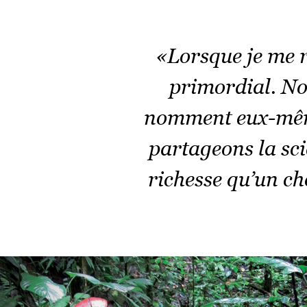
«Lorsque je me r
primordial. Nos
tique
nomment eux-même
partageons la sci
richesse qu’un ch